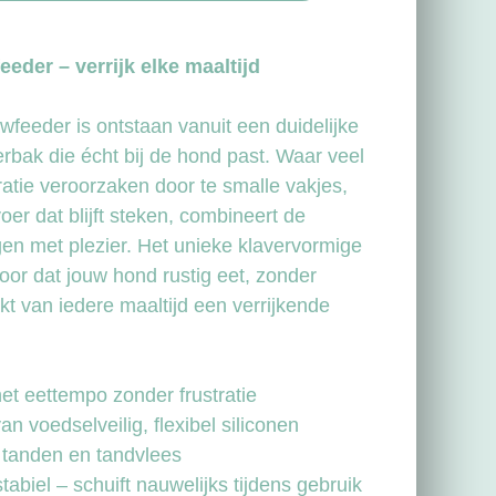
eder – verrijk elke maaltijd
feeder is ontstaan vanuit een duidelijke
rbak die écht bij de hond past. Waar veel
ratie veroorzaken door te smalle vakjes,
oer dat blijft steken, combineert de
en met plezier. Het unieke klavervormige
oor dat jouw hond rustig eet, zonder
akt van iedere maaltijd een verrijkende
het eettempo zonder frustratie
n voedselveilig, flexibel siliconen
 tanden en tandvlees
tabiel – schuift nauwelijks tijdens gebruik