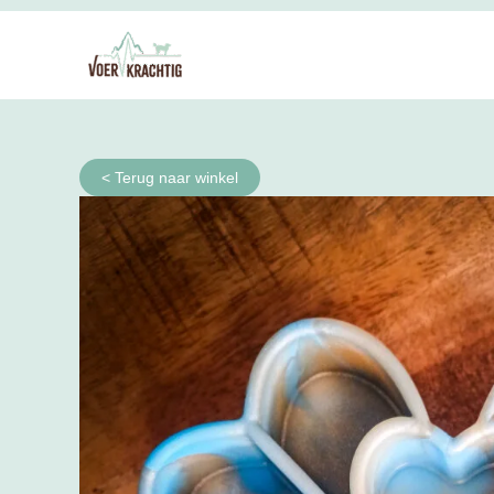
Ga
naar
de
inhoud
< Terug naar winkel