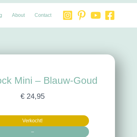
g
About
Contact
ck Mini – Blauw-Goud
N
€ 24,95
u
Verkocht!
–