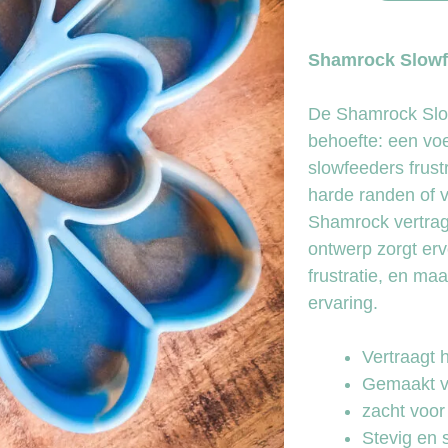
Shamrock Slowfe
De Shamrock Slow
behoefte: een voe
slowfeeders frust
harde randen of v
Shamrock vertrag
ontwerp zorgt erv
frustratie, en ma
ervaring.
Vertraagt 
Gemaakt va
zacht voor
Stevig en s