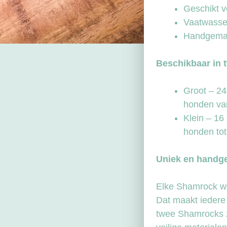
Geschikt v
Vaatwasse
Handgemaa
Beschikbaar in 
Groot – 24
honden va
Klein – 16
honden tot
Uniek en handg
Elke Shamrock wo
Dat maakt iedere 
twee Shamrocks z