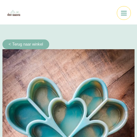
Ga
Main
naar
Menu
de
inhoud
< Terug naar winkel