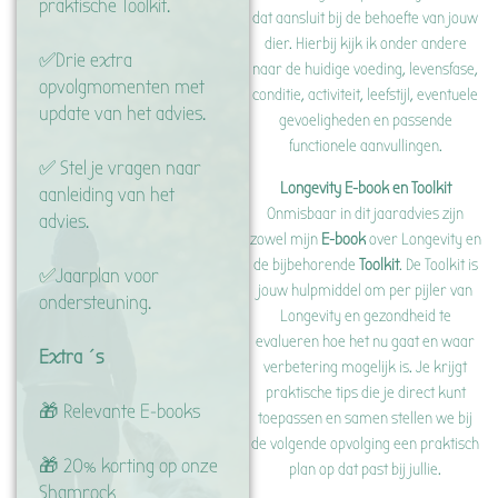
praktische Toolkit.
dat aansluit bij de behoefte van jouw
dier. Hierbij kijk ik onder andere
✅Drie extra
naar de huidige voeding, levensfase,
opvolgmomenten met
conditie, activiteit, leefstijl, eventuele
update van het advies.
gevoeligheden en passende
functionele aanvullingen.
✅ Stel je vragen naar
Longevity E-book en Toolkit
aanleiding van het
Onmisbaar in dit jaaradvies zijn
advies.
zowel mijn
E-book
over Longevity en
de bijbehorende
Toolkit
. De Toolkit is
✅Jaarplan voor
jouw hulpmiddel om per pijler van
ondersteuning.
Longevity en gezondheid te
evalueren hoe het nu gaat en waar
Extra´s
verbetering mogelijk is. Je krijgt
praktische tips die je direct kunt
🎁 Relevante E-books
toepassen en samen stellen we bij
de volgende opvolging een praktisch
🎁 20% korting op onze
plan op dat past bij jullie.
Shamrock