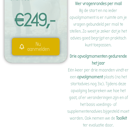
Vier vragenrondes per mail
Bij de start en na ieder
€249,-
opvolgmoment is er ruimte om je
vragen gebundeld per mail te
stellen. Zo weet je zeker dat je het
advies goed begrijpt en praktisch
Nu
kunt toepassen.
aanmelden
Drie opvolgmomenten gedurende
het jaar
Eén keer per drie maanden vindt er
een
opvolgmoment
plaats (na het
startadvies nog 3x). Tijdens deze
opvolging bespreken we hoe het
gaat, of er veranderingen zijn en of
het basis voedings- of
supplementenadvies bijgesteld moet
worden. Ook nemen we de
Toolkit
ter evaluatie door.