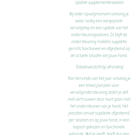
Update supplementenadvies
Bij ieder opvolgmoment ontvang je
waar nodig een aangepaste
vervolgstap en een update van het
ondersteuningsadvies. Zo blijft de
ondersteuning middels suppletie
gericht, functioneel en afgestemd op
de actuele situatie van jouw hond.
Totaaloverzicht bij afronding
Aan het einde van het jaar ontvang je
een totaal jaarplan voor
vervolgondersteuning zodat je zelf
met vertrouwen door kunt gaan met
het ondersteunen van je hond. Het
jaarplan omvat suppletie afgestemd
per seizoen en op jouw hond, in een
logisch gekozen en functionele
volgorde. Wat je geeft, heeft dus een