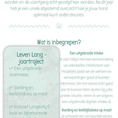
worden en de voortgang echt gevolgd kan worden. Na dit jaar
heb je een uniek afgestemd overzicht hoe je jouw hond
optimaal kunt ondersteunen.
Wat is inbegrepen?
Een uitgebreide Intake
Leven Lang -
Ik start altijd met een kennismaking
jaartraject
via videobellen (telefonisch ook
✅ Een uitgebreide
mogelijk) zodat we de wensen en
anamnese.
verwachtingen goed af kunnen
stemmen. Om het advies écht goed
✅ Voeding en
aan te kunnen laten sluiten bij jullie
leefstijladvies op maat
unieke situatie, neem ik vervolgens
een uitgebreide digitale intake af.
✅ Inclusief Longevity E-
Voeding en leefstijladvies op maat
book en bijbehorende
Je ontvangt een persoonlijk advies