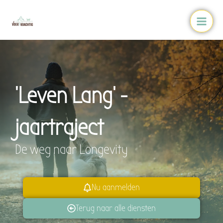
Ga
Main
naar
Men
de
inhoud
'Leven Lang' -
jaartraject
De weg naar Longevity
Nu aanmelden
Terug naar alle diensten