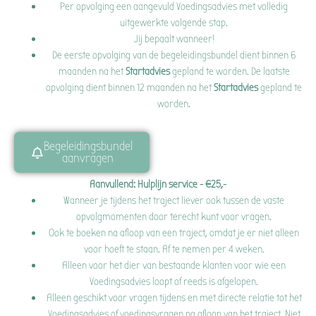
Per opvolging een aangevuld Voedingsadvies met volledig
uitgewerkte volgende stap.
Jij bepaalt wanneer!
De eerste opvolging van de begeleidingsbundel dient binnen 6
maanden na het
Startadvies
gepland te worden. De laatste
opvolging dient binnen 12 maanden na het
Startadvies
gepland te
worden.
Begeleidingsbundel
aanvragen
Aanvullend: Hulplijn service - €25,-
Wanneer je tijdens het traject liever ook tussen de vaste
opvolgmomenten door terecht kunt voor vragen.
Ook te boeken na afloop van een traject, omdat je er niet alleen
voor hoeft te staan. Af te nemen per 4 weken.
Alleen voor het dier van bestaande klanten voor wie een
Voedingsadvies loopt of reeds is afgelopen.
Alleen geschikt voor vragen tijdens en met directe relatie tot het
Voedingsadvies of voedingsvragen na afloop van het traject. Niet