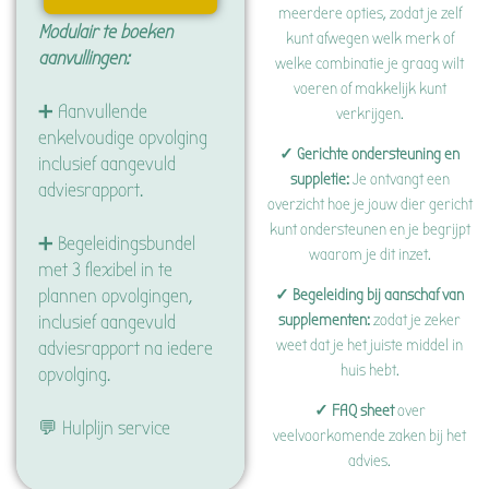
meerdere opties, zodat je zelf
Modulair te boeken
kunt afwegen welk merk of
aanvullingen:
welke combinatie je graag wilt
voeren of makkelijk kunt
➕ Aanvullende
verkrijgen.
enkelvoudige opvolging
✓ Gerichte ondersteuning en
inclusief aangevuld
suppletie:
Je ontvangt een
adviesrapport.
overzicht hoe je jouw dier gericht
kunt ondersteunen en je begrijpt
➕ Begeleidingsbundel
waarom je dit inzet.
met 3 flexibel in te
plannen opvolgingen,
✓ Begeleiding bij aanschaf van
supplementen:
zodat je zeker
inclusief aangevuld
weet dat je het juiste middel in
adviesrapport na iedere
huis hebt.
opvolging.
✓ FAQ sheet
over
💬 Hulplijn service
veelvoorkomende zaken bij het
advies.