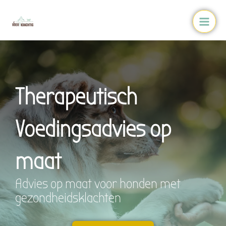
Ga
Main
naar
Men
de
inhoud
Therapeutisch
Voedingsadvies op
maat
Advies op maat voor honden met
gezondheidsklachten