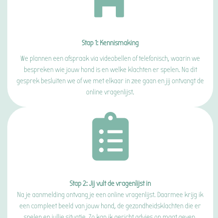
Stap 1: Kennismaking
We plannen een afspraak via videobellen of telefonisch, waarin we
bespreken wie jouw hond is en welke klachten er spelen. Na dit
gesprek besluiten we of we met elkaar in zee gaan en jij ontvangt de
online vragenlijst.
Stap 2: Jij vult de vragenlijst in
Na je aanmelding ontvang je een online vragenlijst. Daarmee krijg ik
een compleet beeld van jouw hond, de gezondheidsklachten die er
spelen en jullie situatie. Zo kan ik gericht advies op maat geven,