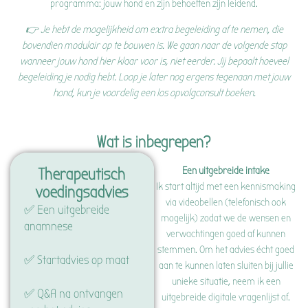
programma: jouw hond en zijn behoeften zijn leidend.
👉 Je hebt de mogelijkheid om extra begeleiding af te nemen, die
bovendien modulair op te bouwen is. We gaan naar de volgende stap
wanneer jouw hond hier klaar voor is, niet eerder. Jij bepaalt hoeveel
begeleiding je nodig hebt.
Loop je later nog ergens tegenaan met jouw
hond, kun je voordelig een los opvolgconsult boeken.
Wat is inbegrepen?
Een uitgebreide intake
Therapeutisch
Ik start altijd met een kennismaking
voedingsadvies
via videobellen (telefonisch ook
✅ Een uitgebreide
mogelijk) zodat we de wensen en
anamnese
verwachtingen goed af kunnen
stemmen. Om het advies écht goed
✅ Startadvies op maat
aan te kunnen laten sluiten bij jullie
unieke situatie, neem ik een
✅ Q&A na ontvangen
uitgebreide digitale vragenlijst af.