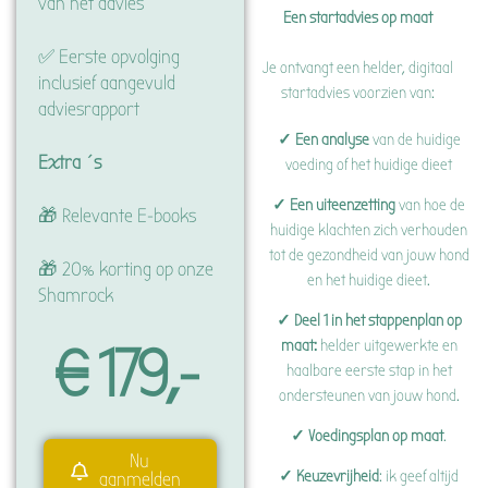
van het advies
Een startadvies op maat
✅ Eerste opvolging
Je ontvangt een helder, digitaal
inclusief aangevuld
startadvies voorzien van:
adviesrapport
✓ Een analyse
van de huidige
Extra´s
voeding of het huidige dieet
✓ Een uiteenzetting
van hoe de
🎁 Relevante E-books
huidige klachten zich verhouden
tot de gezondheid van jouw hond
🎁 20% korting op onze
en het huidige dieet.
Shamrock
✓ Deel 1
in het stappenplan op
maat:
helder uitgewerkte en
€ 179,-
haalbare eerste stap in het
ondersteunen van jouw hond.
✓ Voedingsplan op maat
.
Nu
✓ Keuzevrijheid
: ik geef altijd
aanmelden