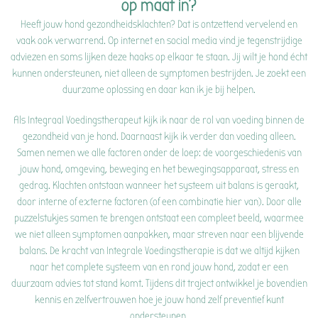
op maat in?
Heeft jouw hond gezondheidsklachten? Dat is ontzettend vervelend en
vaak ook verwarrend. Op internet en social media vind je tegenstrijdige
adviezen en soms lijken deze haaks op elkaar te staan. Jij wilt je hond écht
kunnen ondersteunen, niet alleen de symptomen bestrijden. Je zoekt een
duurzame oplossing en daar kan ik je bij helpen.
Als Integraal Voedingstherapeut kijk ik naar de rol van voeding binnen de
gezondheid van je hond. Daarnaast kijk ik verder dan voeding alleen.
Samen nemen we alle factoren onder de loep: de voorgeschiedenis van
jouw hond, omgeving, beweging en het bewegingsapparaat, stress en
gedrag. Klachten ontstaan wanneer het systeem uit balans is geraakt,
door interne of externe factoren (of een combinatie hier van). Door alle
puzzelstukjes samen te brengen ontstaat een compleet beeld, waarmee
we niet alleen symptomen aanpakken, maar streven naar een blijvende
balans. De kracht van Integrale Voedingstherapie is dat we altijd kijken
naar het complete systeem van en rond jouw hond, zodat er een
duurzaam advies tot stand komt. Tijdens dit traject ontwikkel je bovendien
kennis en zelfvertrouwen hoe je jouw hond zelf preventief kunt
ondersteunen.